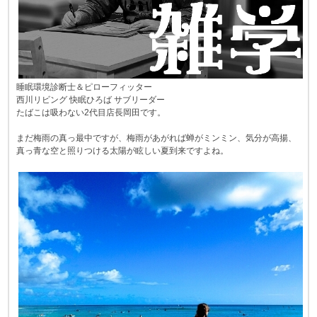
睡眠環境診断士＆ピローフィッター
西川リビング 快眠ひろば サブリーダー
たばこは吸わない2代目店長岡田です。
まだ梅雨の真っ最中ですが、梅雨があがれば蝉がミンミン、気分が高揚、
真っ青な空と照りつける太陽が眩しい夏到来ですよね。