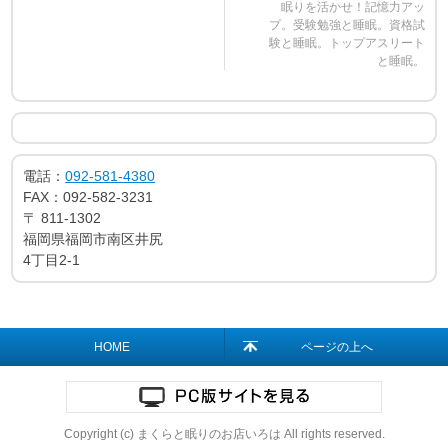
眠りを活かせ！記憶力アッ
プ。受験勉強と睡眠。資格試
験と睡眠。トップアスリート
と睡眠。
電話：
092-581-4380
FAX：
092-582-3231
〒
811-1302
福岡県福岡市南区井尻
4丁目2-1
HOME
ページの上へ
Copyright (c) まくらと眠りのお店いろは All rights reserved.