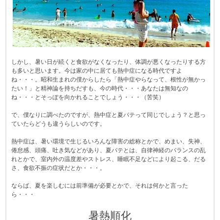
しかし、暑い日が続くと食欲がなくなったり、体調が悪くなったりする方
も多いと思います。今は家の中に居ても熱中症になる時代ですよ
ね・・・。昭和生まれの僕からしたら「熱中症やらなって、根性が無かっ
たい！」と精神論を持ちだすも、今の時代・・・あなたは無知なの
ね・・・とそっぽを向かれることでしょう・・・（苦笑）
で、僕なりに調べたのですが、熱中症と夏バテって同じでしょう？と思っ
ていたらどうも違うらしいのです。
熱中症は、暑い環境で生じるいろんな障害の総称とかで、めまい、失神、
倦怠感、頭痛、吐き気などがあり、夏バテとは、自律神経のバランスの乱
れとかで、室内外の温度差やストレス、睡眠不足などにより起こる、だる
さ、食欲不振の症状だとか・・・。
ならば、夏を楽しむには前準備が必要とかで、それは何かと言った
ら・・・
暑熱順化