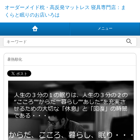
オーダーメイド枕・高反発マットレス 寝具専門店：ま
くらと眠りのお店いろは
メニュー
暑熱順化