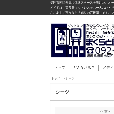
福岡市南区井尻に体験スペースを設けた、オー
メイド枕、高反発マットレスをお一人おひと
ん。あえて言うなら「眠りの応援団」です。フ
トップ
どんなお店？
メディ
トップ
>
シーツ
シーツ
<<前へ