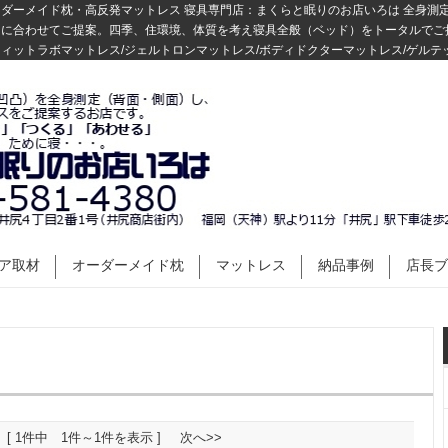
ダーメイド枕・高反発マットレス 寝具専門店：まくらと眠りのお店いろは 全身測
りに合わせてご提案。四季、住環境、体質を考え寝具全般（ベッド）をトータルでご
ィットラボマットレス/ジェルトロンマットレス/ボディドクターマットレス/ゲルテ
ア取材
オーダーメイド枕
マットレス
納品事例
店長ブ
[ 1件中 1件～1件を表示 ]
次へ>>