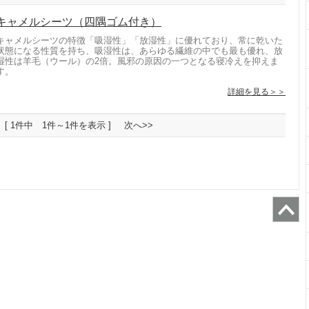
キャメルシーツ（四隅ゴム付き）
キャメルシーツの特徴「吸湿性」「放湿性」に優れており、常に乾いた
状態になる性質を持ち、吸湿性は、あらゆる繊維の中でも最も優れ、放
湿性は羊毛（ウール）の2倍。風邪の原因の一つとなる寝冷えを抑えま
す。
詳細を見る＞＞
[ 1件中 1件～1件を表示 ]
次へ>>